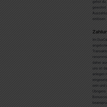
gehst du 
gewohnt 
Auszahlu
einlösen.
Zahlu
Im DuxCas
angeboten
Transakti
renommie
daher auc
uns ist d
anlegen m
eingesetz
sein und 
Übrigens
Bonuscod
beanspruc