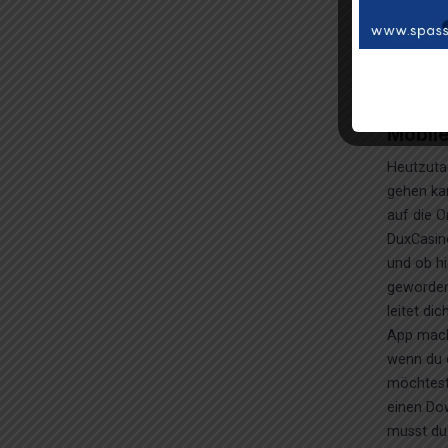
weiteren 
und die e
dargestel
dir auch 
Mobil
Heutzutag
gehen ka
auf die 
DuxCasino
und ob hi
geworden,
leitet di
App macht
wenn du d
möchtest
einen Dow
musst du