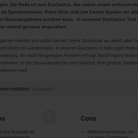
gen. Die Rede ist vom DuxCasino, das neben einem umfassend
o an Spielautomaten, Video Slots und Live Casino Spielen vor all
iven Bonusangeboten punkten kann. In unserem DuxCasino Test
das einmal genauer angesehen.
perten melden sich selbst bei der Online Spielothek an, damit alles fü
und überprüft werden kann. In unseren DuxCasino Erfahrungen findes
wertung, die nach festgelegten Kriterien erfolgt. Nachfolgend findes
ormationen zu den Bonusangeboten und natürlich dem großen Spielan
ngeboten wird.
tsverzeichnis
Anzeigen
os
Cons
roße Auswahl an
Willkommensbonus nur
pieleentwickler
für erste Einzahlung