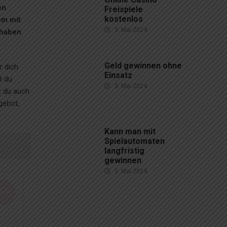
en
Freispiele
kostenlos
em mit
3. Mai 2024
 haben
Geld gewinnen ohne
r dich
Einsatz
t du
3. Mai 2024
t du auch
gebot,
Kann man mit
Spielautomaten
langfristig
gewinnen
3. Mai 2024