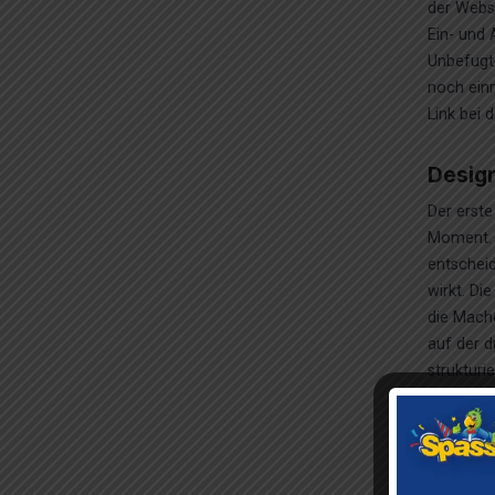
der Webse
Ein- und
Unbefugt
noch einm
Link bei
Design
Der erst
Moment. S
entscheid
wirkt. Di
die Mache
auf der d
strukturi
Unterpunk
Spielüber
neue Spie
verraten 