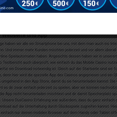
Übersichten auf der Startseite. Da wäre einmal eine Spielautomaten-
inzelnen Zahlungsmethoden. Zudem findest du die aktuellen Spielepr
lt und eine kurze Information der Highlights im VIP-Service. Später er
noch mehr zum DuxCasino Gutschein, damit du dir alle Vorteile sicher
e Webseite und App
e haben wir alle ein Smartphone bei uns, mit dem man auch ins Inte
nn. Und immer mehr Kunden möchten jederzeit und vor allem überall 
Online-Spielautomaten haben. Angesichts dessen haben wir in unsere
 Testbericht auch überprüft, wie einfach du das Mobile Casino nutz
erfür ein Download notwendig ist. Gleich auf der Startseite sind wir f
 denn hier wird die spezielle App des Casinos angepriesen und ein 
ch umgehend in den App Store, damit du sie herunterladen kannst. Die
 es dir zwar einfach jederzeit zu spielen, aber wir können nachvollz
ie App nicht herunterladen möchtest und dir damit Speicherplatz sp
. Unsere DuxCasino Erfahrung war außerdem, dass du ganz einfach 
nload auf die Unterhaltung durch Glücksspiele zugreifen kannst. Hie
 einfach nur deinen mobilen Browser auf dem Handy oder Tablet öff