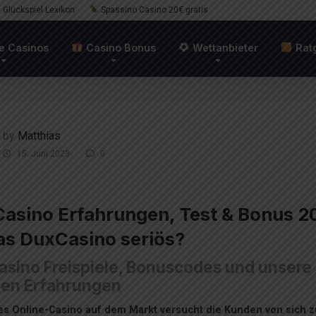
Glückspiel Lexikon
Spassino Casino 20€ gratis
e Casinos
Casino Bonus
Wettanbieter
Rat
by
Matthias
15. Juni 2023
0
asino Erfahrungen, Test & Bonus 2
das DuxCasino seriös?
sino Freispiele, Bonuscodes und unsere
nen Erfahrungen
es Online-Casino auf dem Markt versucht die Kunden von sich z