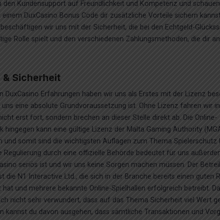
en den Kundensupport auf Freundlichkeit und Kompetenz und schauen
 einem DuxCasino Bonus Code dir zusätzliche Vorteile sichern kannst
beschäftigen wir uns mit der Sicherheit, die bei den Echtgeld-Glückss
tige Rolle spielt und den verschiedenen Zahlungsmethoden, die dir 
 & Sicherheit
n DuxCasino Erfahrungen haben wir uns als Erstes mit der Lizenz besc
r uns eine absolute Grundvoraussetzung ist. Ohne Lizenz fahren wir 
nicht erst fort, sondern brechen an dieser Stelle direkt ab. Die Online-
k hingegen kann eine gültige Lizenz der Malta Gaming Authority (MG
n und somit sind die wichtigsten Auflagen zum Thema Spielerschutz 
Die Regulierung durch eine offizielle Behörde bedeutet für uns außerde
sino seriös ist und wir uns keine Sorgen machen müssen. Der Betrei
st die N1 Interactive Ltd., die sich in der Branche bereits einen guten 
t hat und mehrere bekannte Online-Spielhallen erfolgreich betreibt. D
ch nicht sehr verwundert, dass auf das Thema Sicherheit viel Wert ge
n kannst du davon ausgehen, dass sämtliche Transaktionen und Vor