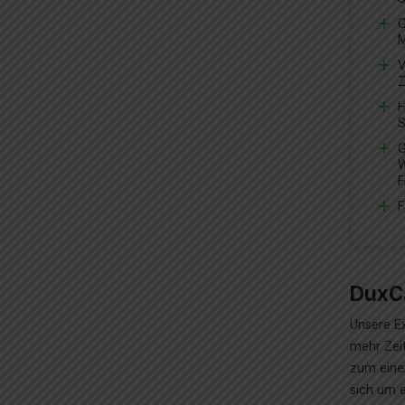
G
M
V
Z
S
G
W
F
F
DuxCa
Unsere E
mehr Zeit
zum eine
sich um 