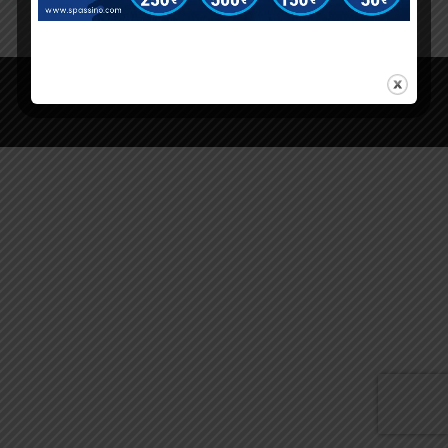
Copyright (c) 2023 spielothek.cc |
Kontakt