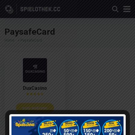
PaysafeCard
Home
»
PaysafeCard
DuxCasino
zum Anbieter
500€ Bonus und 150
Freispiele