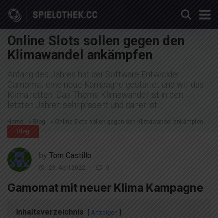
Online Slots sollen gegen den
Klimawandel ankämpfen
Anfang des Jahres hat der Software Entwickler
Gamomat eine neue Kampagne gestartet und will das
Klima retten. Das Thema Klimawandel ist in den
letzten Jahren sehr präsent und daher ist…
Home
»
Blog
»
Online Slots sollen gegen den Klimawandel ankämpfen
Blog
by
Tom Castillo
29. April 2022
0
Gamomat mit neuer Klima Kampagne
Inhaltsverzeichnis
Anzeigen