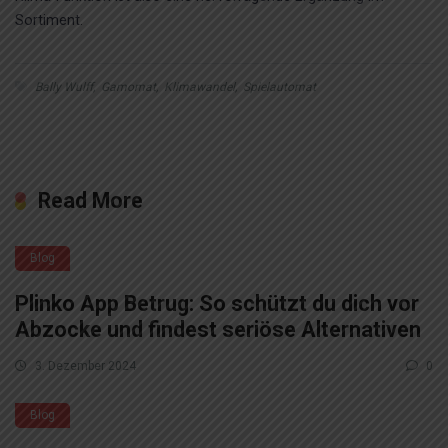
Sortiment.
Bally Wulff
,
Gamomat
,
Klimawandel
,
Spielautomat
Read More
Blog
Plinko App Betrug: So schützt du dich vor
Abzocke und findest seriöse Alternativen
3. Dezember 2024
0
Blog