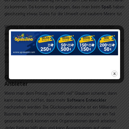
ein noch so kleiner Beitrag hilft, um dem Ziel einen Schritt näher
zu kommen. Da kommt es gelegen, dass man beim
Spaß
haben
gleichzeitig etwas Gutes für die Umwelt und saubere Meere tut.
Wichtig ist, dass man dabei nicht zum zusätzlichen Spielen
animiert wird. Wenn du in der Online Spielothek unterwegs bist,
musst du immer
verantwortungsvoll spielen
. Du darfst dich nicht
von der Idee verleiten lassen, dass du mit mehr Einsatz auch
mehr helfen kannst. Es ist ein
positiver Nebeneffekt
, aber
sollte nicht der Grund für eine weitere Spielrunde sein.
Gamomat als Vorbildfunktion für andere
Anbieter
Wenn man dem Prinzip „viel hilft viel“ Glauben schenkt, dann
kann man nur hoffen, dass mehr
Software Entwickler
nachziehen werden. Die Glücksspielbranche ist ein Milliarden
Business. Wenn theoretisch von allen Umsätzen nur ein Teil
gespendet wird, können viele Organisationen damit arbeiten.
Jeder Beitrag hilft also und kann Auswirkungen auf unser