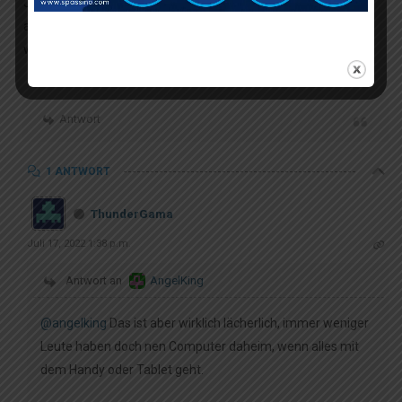
Ja da wollen sie alle ganz modern sein und Mobile Casino
anbieten und dann denken sie aber nicht mit, dass Leute es
wirklich nur mit dem Handy nutzen.
Antwort
1 ANTWORT
ThunderGama
Juli 17, 2022 1:38 p.m.
Antwort an
AngelKing
@angelking
Das ist aber wirklich lächerlich, immer weniger
Leute haben doch nen Computer daheim, wenn alles mit
dem Handy oder Tablet geht.