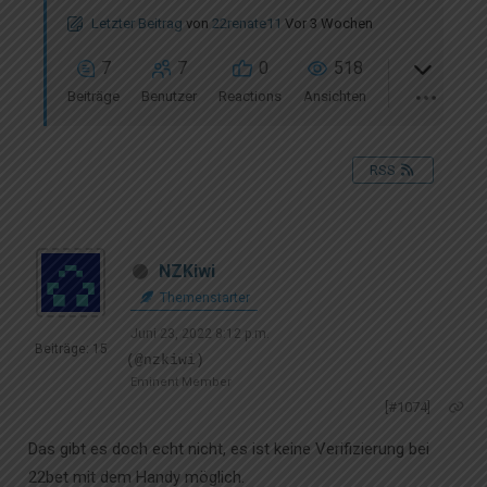
Letzter Beitrag
von
22renate11
Vor 3 Wochen
7
7
0
518
Beiträge
Benutzer
Reactions
Ansichten
RSS
NZKiwi
Themenstarter
Juni 23, 2022 8:12 p.m.
Beiträge: 15
(@nzkiwi)
Eminent Member
[#1074]
Das gibt es doch echt nicht, es ist keine Verifizierung bei
22bet mit dem Handy möglich.