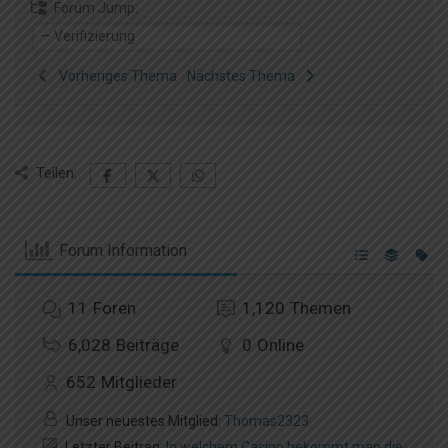
Forum Jump:
Vorheriges Thema
Nächstes Thema
Teilen:
Forum Information
11
Foren
1,120
Themen
6,028
Beiträge
0
Online
652
Mitglieder
Unser neuestes Mitglied:
Thomas2323
Letzter Beitrag:
In welchem Casino bekommt man die