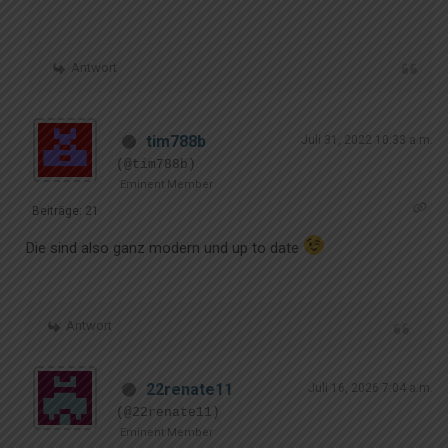
Antwort
tim788b
Juli 31, 2022 10:33 a.m.
(@tim788b)
Eminent Member
Beiträge: 21
Die sind also ganz modern und up to date
Antwort
22renate11
Juli 16, 2026 7:04 a.m.
(@22renate11)
Eminent Member