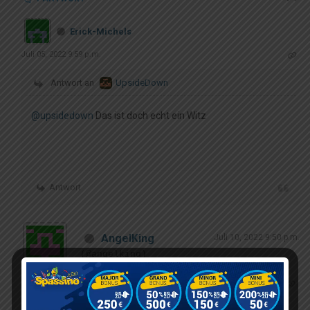
Erick-Michels
Juli 05, 2022 9:59 p.m.
Antwort an
UpsideDown
@upsidedown
Das ist doch echt ein Witz
Antwort
AngelKing
Juli 10, 2022 9:50 p.m.
(@angelking)
Active Member
Beiträge: 10