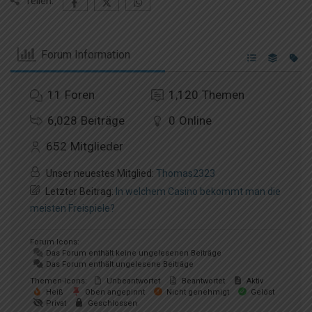
Teilen:
Forum Information
11
Foren
1,120
Themen
6,028
Beiträge
0
Online
652
Mitglieder
Unser neuestes Mitglied:
Thomas2323
Letzter Beitrag:
In welchem Casino bekommt man die
meisten Freispiele?
Forum Icons:
Das Forum enthält keine ungelesenen Beiträge
Das Forum enthält ungelesene Beiträge
Themen-Icons:
Unbeantwortet
Beantwortet
Aktiv
Heiß
Oben angepinnt
Nicht genehmigt
Gelöst
Privat
Geschlossen