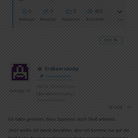
6
5
0
463
Beiträge
Benutzer
Reactions
Ansichten
RSS
Erdbeerslushy
Themenstarter
Mai 26, 2022 8:01 p.m.
Beiträge: 20
(@erdbeerslushy)
Eminent Member
[#1049]
Ich habe gesehen, dass Spassino auch Skrill anbietet.
Jetzt wollte ich damit einzahlen, aber ich komme nur auf die