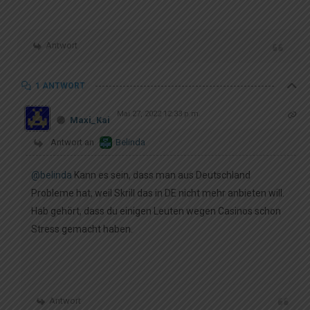
Antwort
1 ANTWORT
Mai 27, 2022 12:33 p.m.
Maxi_Kai
Antwort an
Belinda
@belinda
Kann es sein, dass man aus Deutschland
Probleme hat, weil Skrill das in DE nicht mehr anbieten will.
Hab gehört, dass du einigen Leuten wegen Casinos schon
Stress gemacht haben.
Antwort