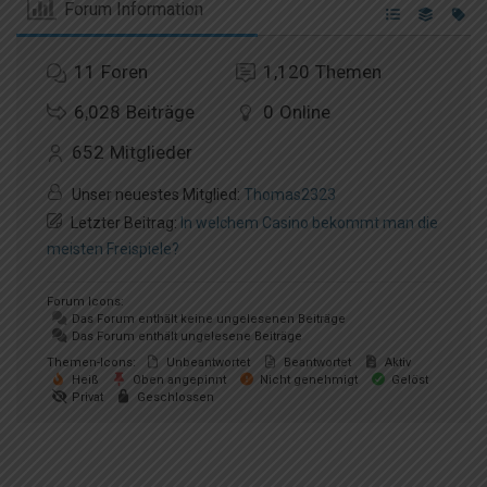
Forum Information
11
Foren
1,120
Themen
6,028
Beiträge
0
Online
652
Mitglieder
Unser neuestes Mitglied:
Thomas2323
Letzter Beitrag:
In welchem Casino bekommt man die
meisten Freispiele?
Forum Icons:
Das Forum enthält keine ungelesenen Beiträge
Das Forum enthält ungelesene Beiträge
Themen-Icons:
Unbeantwortet
Beantwortet
Aktiv
Heiß
Oben angepinnt
Nicht genehmigt
Gelöst
Privat
Geschlossen