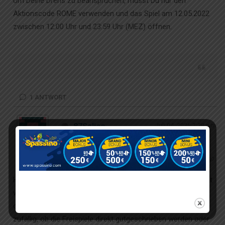
Um Deine Drehs zu beanspruchen, musst Du nur den
Aktionscode ROME verwenden und das Spiel am 12.05.2022
zwischen 12:00 Uhr und 23:59 Uhr (MEZ) öffnen.
1
ANTWORT
87Salice
Juli 04, 2026 7:39 p.m.
(@87salice)
Active Member
Beiträge: 11
Hab das mit dem Code ROME auch gesehen. Wichtig scheint
wirklich zu sein, dass man am 12.05. zwischen 12 und 23:59
öffnet, sonst geht der Bonus wohl nicht. Weiß jemand
zufällig, ob die Freispiele direkt gutgeschrieben werden oder