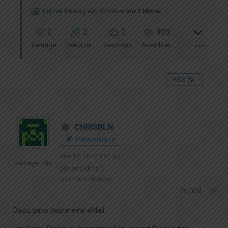
Letzter Beitrag
von
87Salice
Vor 1 Monat
2
2
0
405
Beiträge
Benutzer
Reactions
Ansichten
RSS
CHRISBLN
Themenstarter
Mai 12, 2022 4:51 p.m.
Beiträge: 109
(@chrisbln)
Estimable Member
[#1006]
Dazu gabs heute eine eMail: