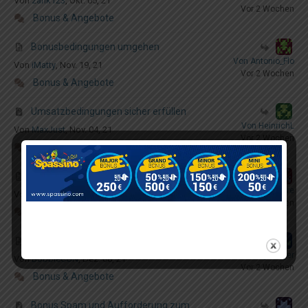
Von
zank123
, Okt. 05, 21
Vor 2 Wochen
Bonus & Angebote
Bonusbedingungen umgehen
Von Antonio_Flo
Von
iMatty
, Nov. 19, 21
Vor 2 Wochen
Bonus & Angebote
Umsatzbedingungen sicher erfüllen
Von HeinrichL
Von
MaxJust
, Nov. 04, 21
Vor 2 Wochen
Bonus & Angebote
Oster Bonus im Online Casino
Von erwinstevedore
Von
Morello
, Apr. 13, 22
Vor 2 Wochen
Bonus & Angebote
Casino Adventskalender 2021
Von bergsteiger
Von
BobbieCGN
, Dez. 08, 21
Vor 2 Wochen
Bonus & Angebote
Bonus Spam und Aufforderung zum