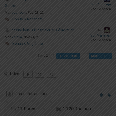
Von 6tmirage
Spielen
Vor 2 Wochen
Von
capricorn
, Feb. 23, 22
Bonus & Angebote
casino bonus für spieler aus österreich
Von Mervelius
Von
voloria
, Nov. 24, 21
Vor 2 Wochen
Bonus & Angebote
Seite 2 / 11
Vorherige
Nächstes
Teilen:
Forum Information
11
Foren
1,120
Themen