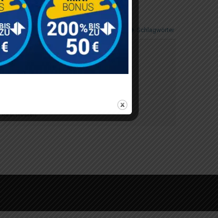
Neueste Beiträge
Ungelesene Beiträge
Schlagwörter
Geschlossen