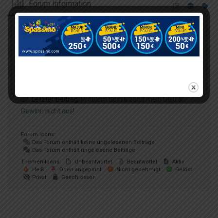
Forum Information
11
Foren
1,120
Themen
6,027
Beiträge
0
Online
651
Mitglieder
Unser neuestes Mitglied:
jmBeick
Letzter Beitrag:
Problem Spinia zahlt mein Geld &
Gewinn nicht aus!
Forum Icons:
Das Forum enthält keine ungelesenen Beiträge
Das Forum enthält ungelesene Beiträge
Themen-Icons:
Unbeantwortet
Beantwortet
Aktiv
Heiß
Oben angepinnt
Nicht genehmigt
Gelöst
Privat
Geschlossen