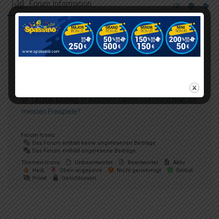
Forum Information
11
Foren
1,120
Themen
6,028
Beiträge
0
Online
652
Mitglieder
Unser neuestes Mitglied:
Thomas2323
Letzter Beitrag:
In welchem Casino bekommt man die
meisten Freispiele?
Forum Icons:
Das Forum enthält keine ungelesenen Beiträge
Das Forum enthält ungelesene Beiträge
Themen-Icons:
Unbeantwortet
Beantwortet
Aktiv
Heiß
Oben angepinnt
Nicht genehmigt
Gelöst
Privat
Geschlossen